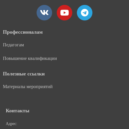
V
Y
T
k
o
e
u
l
t
e
Профессионалам
u
g
Педагогам
b
r
e
a
Повышение квалификации
m
Полезные ссылки
Материалы мероприятий
Контакты
Адрес: