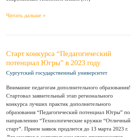
Читать дальше »
Старт
Старт конкурса “Педагогический
конкурса
потенциал Югры” в 2023 году
“Педагогический
Сургутский государственный университет
потенциал
Югры”
Внимание педагогам дополнительного образования!
в
Стартовал заявительный этап регионального
2023
конкурса лучших практик дополнительного
году
образования “Педагогический потенциал Югры” по
направлению “Технологические кружки “Отличный
старт”. Прием заявок продлится до 13 марта 2023 г.
Для участия в заявительном этапе приглашаются