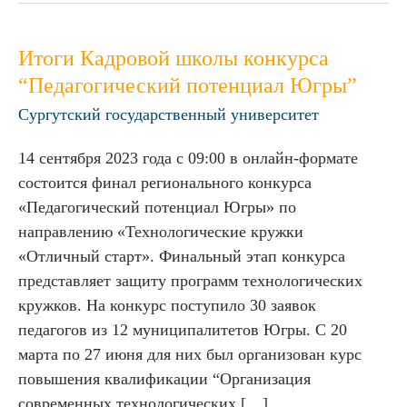
Итоги
Итоги Кадровой школы конкурса
Кадровой
“Педагогический потенциал Югры”
школы
Сургутский государственный университет
конкурса
“Педагогический
14 сентября 2023 года с 09:00 в онлайн-формате
потенциал
состоится финал регионального конкурса
Югры”
«Педагогический потенциал Югры» по
направлению «Технологические кружки
«Отличный старт». Финальный этап конкурса
представляет защиту программ технологических
кружков. На конкурс поступило 30 заявок
педагогов из 12 муниципалитетов Югры. С 20
марта по 27 июня для них был организован курс
повышения квалификации “Организация
современных технологических […]