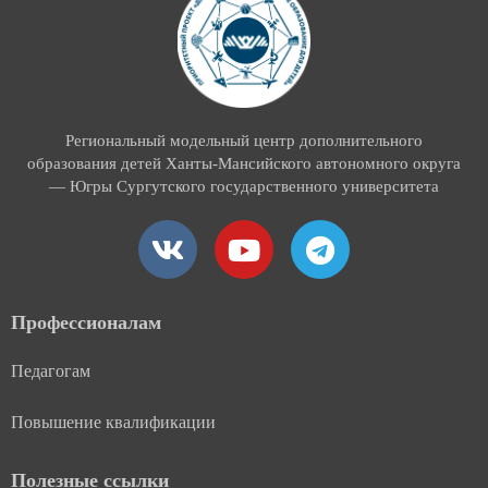
Региональный модельный центр дополнительного
образования детей Ханты-Мансийского автономного округа
— Югры Сургутского государственного университета
V
Y
T
k
o
e
u
l
t
e
Профессионалам
u
g
Педагогам
b
r
e
a
Повышение квалификации
m
Полезные ссылки