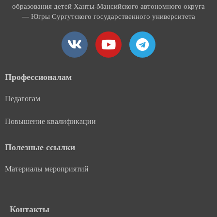
образования детей Ханты-Мансийского автономного округа
— Югры Сургутского государственного университета
V
Y
T
k
o
e
u
l
t
e
Профессионалам
u
g
Педагогам
b
r
e
a
Повышение квалификации
m
Полезные ссылки
Материалы мероприятий
Контакты